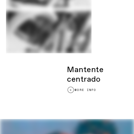
Manillar
Cannondale 2 Flat, butted 2014 Alloy,
31.8mm, 3° rise, 8° sweep, 760mm
Potencia
Cannondale 2, 6061 Alloy, 31.8, 7°
Puños
Cannondale XC Silicone
Sillín
Cannondale Scoop Shallow Elite, hollow
cro-mo rails
Tija sillín
C2 Carbon, 27.2x400mm
Tenga en cuenta que según disponibilidad de
componentes y otros factores las especificaciones
Mantente
podrían estar sujetas a cambios sin notificación
centrado
MORE INFO