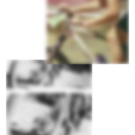
Manetas de freno
Shimano M6100 hydraulic disc
RUEDAS
Llantas
Stan's NoTubes Crest MK4, 28h,
tubeless ready
Radios
DT Swiss Competition
Medida de la
2.25
cubierta
Medida de rueda
29
Bujes
(F) Shimano MT410, 15x110mm thru-
axle / (R) Shimano MT410, 12x148mm
thru-axle
Cubiertas
(F) Schwalbe Racing Ray EVO, 29x2.25",
Twinskin, tubeless ready, (R) Schwalbe
Racing Ralph EVO, 29x2.25", SnakeSkin,
Addix compound, tubeless ready
Cubierta delantera
Schwalbe Racing Ray EVO, 29x2.25",
Twinskin, tubeless ready
Cubierta trasera
Schwalbe Racing Ralph EVO, 29x2.25",
SnakeSkin, Addix compound, tubeless
ready
COMPONENTES