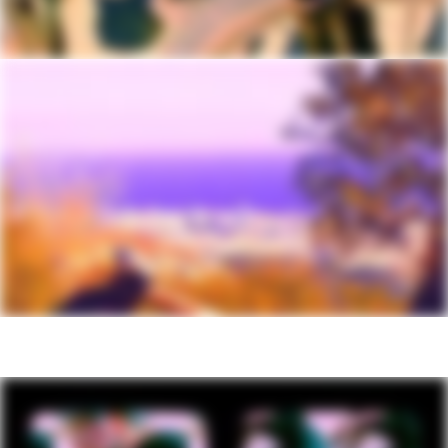
Cubiertas
Maxxis Rekon, 29x2.4" (27.5x2.4" - XS),
EXO
Cubierta delantera
Maxxis Rekon, 29x2.4" (27.5x2.4" - XS),
EXO
Cubierta trasera
Maxxis Rekon, 29x2.4" (27.5x2.4" - XS),
EXO
COMPONENTES
Manillar
Cannondale 3 Riser, 6061 Alloy, 15mm
rise, 8° sweep, 4° rise, 780mm
Potencia
Cannondale 3, 6061 Alloy, 31.8, 0°
Puños
Cannondale Locking Grips
Sillín
Cannondale Ergo XC
Tija sillín
TranzX dropper, internal routing, 31.6,
130mm (XS-S), 150mm (M-XL)
Tenga en cuenta que según disponibilidad de
componentes y otros factores las especificaciones
podrían estar sujetas a cambios sin notificación