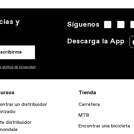
cias y
Síguenos
Descarga la App
nscribirme
 politica de privacidad
ursos
Tienda
ontrar un distribuidor
Carretera
orizado
MTB
te distribuidor
Encontrar una bicicleta
nondale