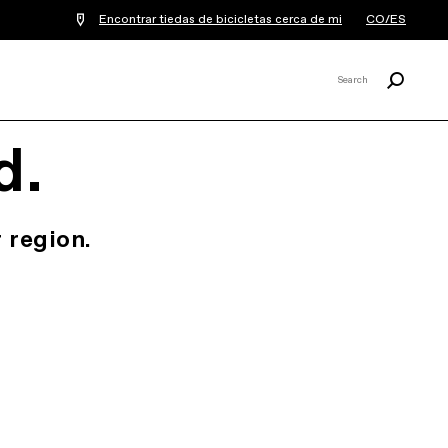
Encontrar tiedas de bicicletas cerca de mi
CO/ES
Buscar
Search
X
d.
 region.
.