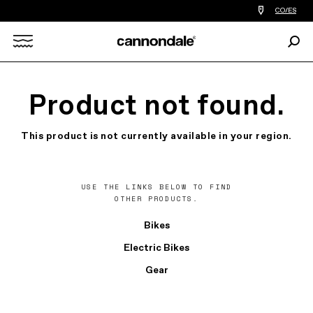
Encontrar
CO/ES
tiedas
de
Busc
bicicletas
Search
cerca
de
mi
X
Product not found.
This product is not currently available in your region.
USE THE LINKS BELOW TO FIND
OTHER PRODUCTS.
Bikes
Electric Bikes
Gear