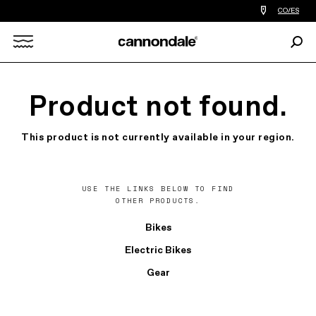
Encontrar
CO/ES
tiedas
de
Busc
bicicletas
Search
cerca
de
mi
X
Product not found.
This product is not currently available in your region.
USE THE LINKS BELOW TO FIND
OTHER PRODUCTS.
Bikes
Electric Bikes
Gear