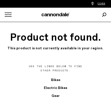
Encontrar
CO/ES
tiedas
de
Busc
bicicletas
Search
cerca
de
mi
X
Product not found.
This product is not currently available in your region.
USE THE LINKS BELOW TO FIND
OTHER PRODUCTS.
Bikes
Electric Bikes
Gear