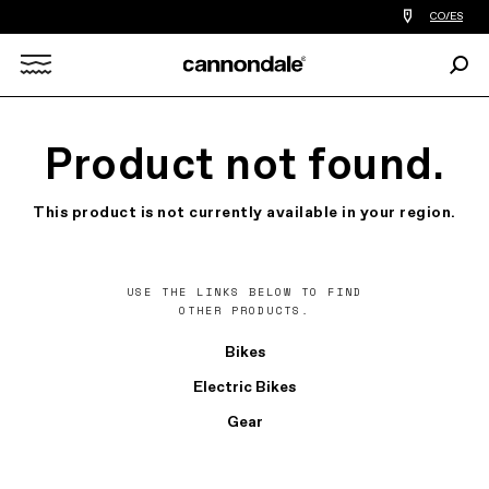
Encontrar
CO/ES
tiedas
de
Busc
bicicletas
Search
cerca
de
mi
X
Product not found.
This product is not currently available in your region.
USE THE LINKS BELOW TO FIND
OTHER PRODUCTS.
Bikes
Electric Bikes
Gear