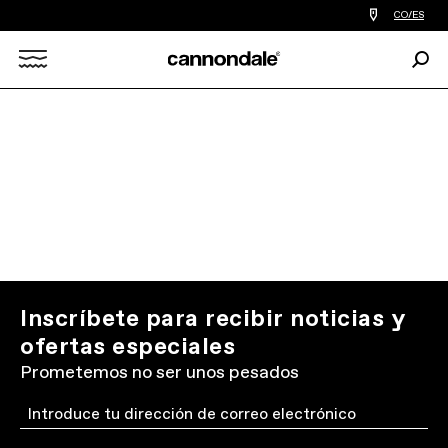
Encontrar
CO/ES
tiedas
de
Busc
bicicletas
Search
cerca
de
mi
X
Inscríbete para recibir noticias y
ofertas especiales
Prometemos no ser unos pesados
Email