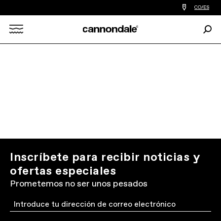
Encontrar
CO/ES
tiedas
de
Busc
bicicletas
Search
cerca
de
mi
X
Inscríbete para recibir noticias y
ofertas especiales
Prometemos no ser unos pesados
Email