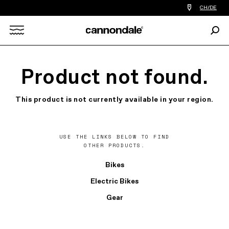
Einen
CH/DE
Händler
in
Such
meiner
Search
Nähe
finden
X
Product not found.
This product is not currently available in your region.
USE THE LINKS BELOW TO FIND
OTHER PRODUCTS.
Bikes
Electric Bikes
Gear