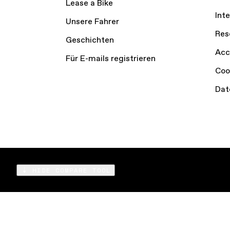
Lease a Bike
Int
Unsere Fahrer
Res
Geschichten
Acc
Für E-mails registrieren
Coo
Dat
HIDE COMPARE TOOL
Compare
Products
© Cycling Sports Group, Inc. 2026
Terms of Ser