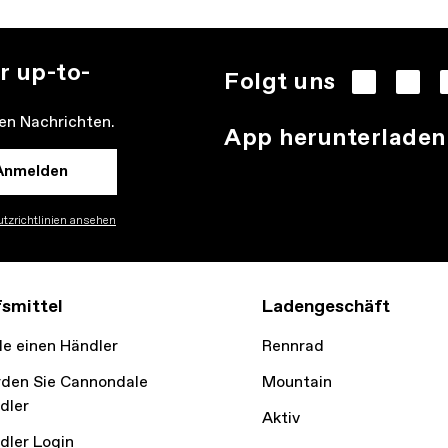
r up-to-
Folgt uns
den Nachrichten.
App herunterladen
Anmelden
tzrichtlinien ansehen
fsmittel
Ladengeschäft
de einen Händler
Rennrad
den Sie Cannondale
Mountain
dler
Aktiv
dler Login