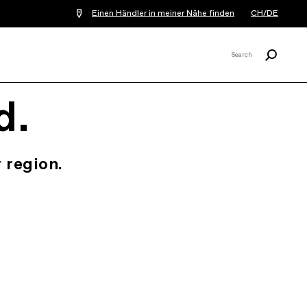
Einen Händler in meiner Nähe finden
CH/DE
Suchen
Search
X
d.
 region.
.