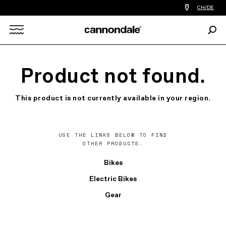
Einen
CH/DE
Händler
in
Such
meiner
Search
Nähe
finden
X
Product not found.
This product is not currently available in your region.
USE THE LINKS BELOW TO FIND
OTHER PRODUCTS.
Bikes
Electric Bikes
Gear