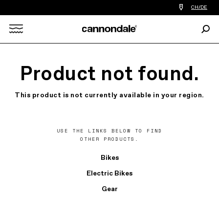
Einen
CH/DE
Händler
in
Such
meiner
Search
Nähe
finden
X
Product not found.
This product is not currently available in your region.
USE THE LINKS BELOW TO FIND
OTHER PRODUCTS.
Bikes
Electric Bikes
Gear