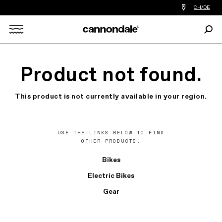
Einen
CH/DE
Händler
in
Such
meiner
Search
Nähe
finden
X
Product not found.
This product is not currently available in your region.
USE THE LINKS BELOW TO FIND
OTHER PRODUCTS.
Bikes
Electric Bikes
Gear