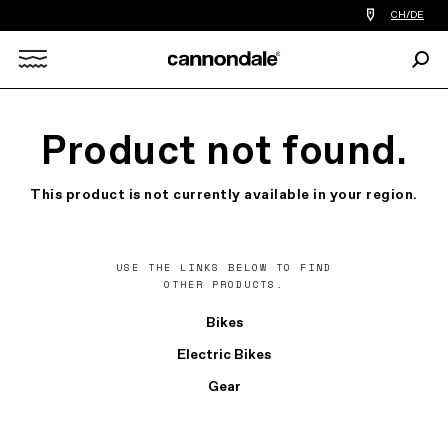
Einen
CH/DE
Händler
in
Such
meiner
Search
Nähe
finden
X
Product not found.
This product is not currently available in your region.
USE THE LINKS BELOW TO FIND
OTHER PRODUCTS.
Bikes
Electric Bikes
Gear