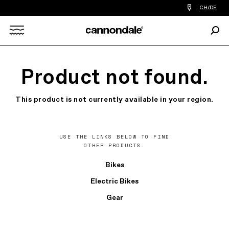
Einen
CH/DE
Händler
in
Such
meiner
Search
Nähe
finden
X
Product not found.
This product is not currently available in your region.
USE THE LINKS BELOW TO FIND
OTHER PRODUCTS.
Bikes
Electric Bikes
Gear