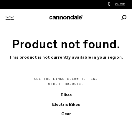
Einen
CH/DE
Händler
in
Such
meiner
Search
Nähe
finden
X
Product not found.
This product is not currently available in your region.
USE THE LINKS BELOW TO FIND
OTHER PRODUCTS.
Bikes
Electric Bikes
Gear