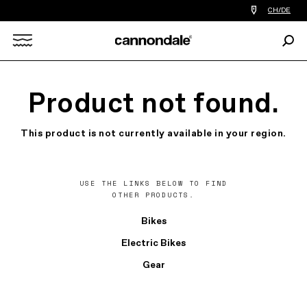
Einen
CH/DE
Händler
in
Such
meiner
Search
Nähe
finden
X
Product not found.
This product is not currently available in your region.
USE THE LINKS BELOW TO FIND
OTHER PRODUCTS.
Bikes
Electric Bikes
Gear