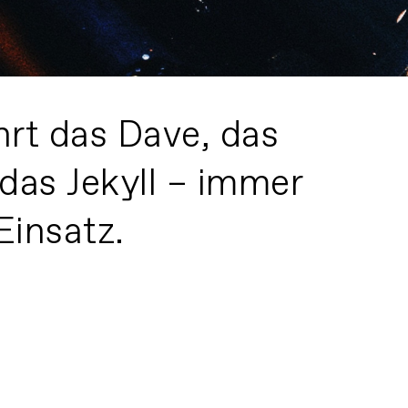
hrt das Dave, das
das Jekyll – immer
insatz.
3 Bikes, 3 Minuten
FILM ABSPIELEN