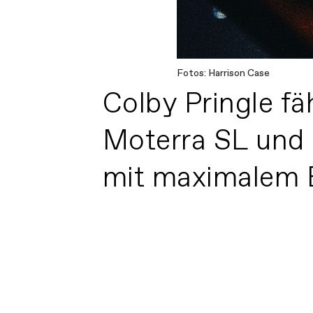
Fotos: Harrison Case
Colby Pringle fä
Moterra SL und 
mit maximalem E