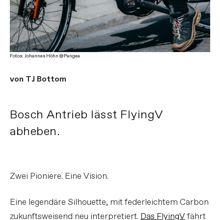
Fotos: Johannes Höhn @Pangea
von TJ Bottom
Bosch Antrieb lässt FlyingV
abheben.
Vollcarbon vollelektrisch
FILM ABSPIELEN
Zwei Pioniere. Eine Vision.
Eine legendäre Silhouette, mit federleichtem Carbon
zukunftsweisend neu interpretiert.
Das FlyingV
fährt