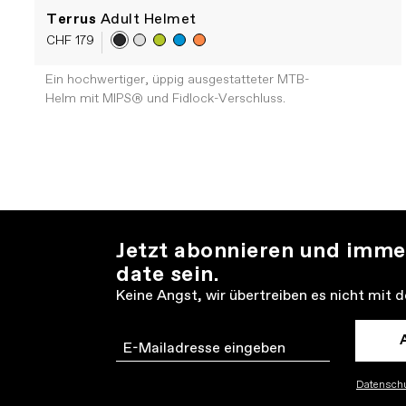
Terrus
Adult Helmet
CHF 179
Ein hochwertiger, üppig ausgestatteter MTB-
Helm mit MIPS® und Fidlock-Verschluss.
Jetzt abonnieren und imme
date sein.
Keine Angst, wir übertreiben es nicht mit 
Email
Datenschu