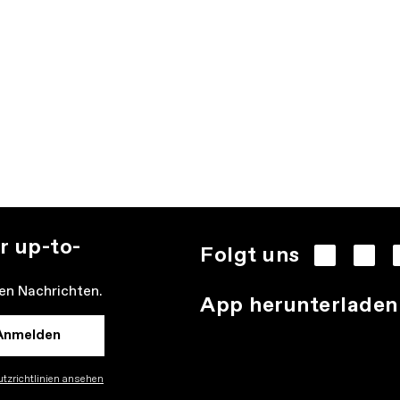
r up-to-
Folgt uns
den Nachrichten.
App herunterladen
Anmelden
tzrichtlinien ansehen