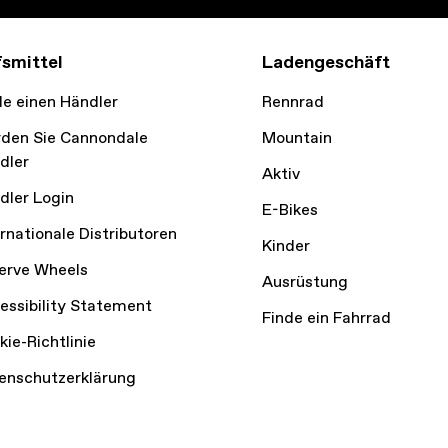
fsmittel
Ladengeschäft
de einen Händler
Rennrad
den Sie Cannondale
Mountain
dler
Aktiv
dler Login
E-Bikes
ernationale Distributoren
Kinder
erve Wheels
Ausrüstung
essibility Statement
Finde ein Fahrrad
kie-Richtlinie
enschutzerklärung