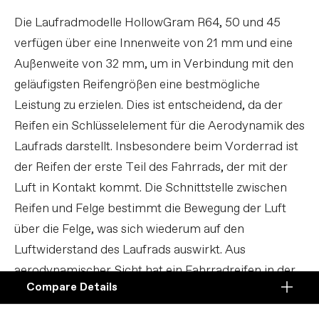
Die Laufradmodelle HollowGram R64, 50 und 45
verfügen über eine Innenweite von 21 mm und eine
Außenweite von 32 mm, um in Verbindung mit den
geläufigsten Reifengrößen eine bestmögliche
Leistung zu erzielen. Dies ist entscheidend, da der
Reifen ein Schlüsselelement für die Aerodynamik des
Laufrads darstellt. Insbesondere beim Vorderrad ist
der Reifen der erste Teil des Fahrrads, der mit der
Luft in Kontakt kommt. Die Schnittstelle zwischen
Reifen und Felge bestimmt die Bewegung der Luft
über die Felge, was sich wiederum auf den
Luftwiderstand des Laufrads auswirkt. Aus
aerodynamischer Sicht hat ein Fahrradreifen in der
Compare Details
Regel keine effiziente Form, weshalb die Felge mit
Compare
dem Reifen harmonieren muss, um Verwirbelungen
ADD ANOTHER PRODUCT TO COMPARE
Products