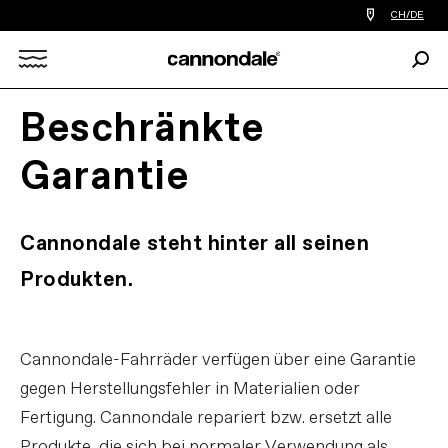
Einen
CH/DE
Händler
in
Such
meiner
Search
Nähe
finden
Beschränkte
X
Garantie
Cannondale steht hinter all seinen
Produkten.
Cannondale-Fahrräder verfügen über eine Garantie
gegen Herstellungsfehler in Materialien oder
Fertigung. Cannondale repariert bzw. ersetzt alle
Produkte, die sich bei normaler Verwendung als