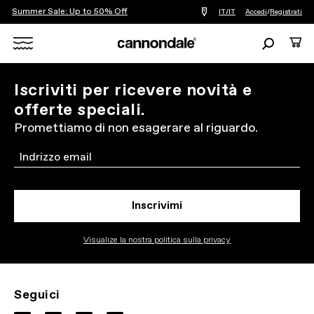
Summer Sale: Up to 50% Off
Trova
IT/IT
Accedi
/
Registrati
un
negozio
Ricerca
Carre
di
biciclette
Search
vicino
a
X
Iscriviti per ricevere novità e
me
offerte speciali.
Promettiamo di non esagerare al riguardo.
Email
Inscrivimi
Visualize la nostra politica sulla privacy
Seguici