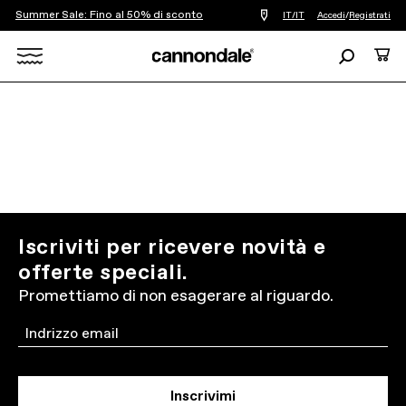
Summer Sale: Fino al 50% di sconto
Trova
IT/IT
Accedi
/
Registrati
un
negozio
Ricerca
Carre
di
biciclette
Search
vicino
a
X
me
Iscriviti per ricevere novità e
offerte speciali.
Promettiamo di non esagerare al riguardo.
Email
Inscrivimi