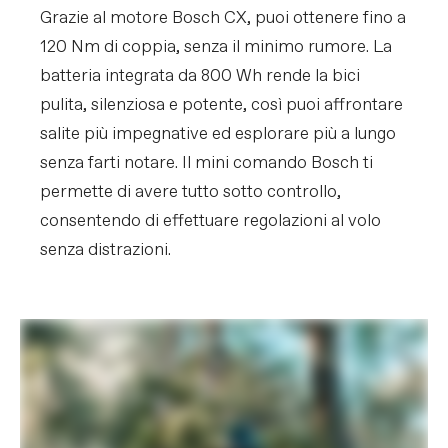
FRENI
Grazie al motore Bosch CX, puoi ottenere fino a
Freni
TRP EVO Pro 4-piston hydraulic disc,
120 Nm di coppia, senza il minimo rumore. La
220/203mm rotors, 2.3mm thickness
Leve Freno
TRP EVO Pro hydraulic disc
batteria integrata da 800 Wh rende la bici
pulita, silenziosa e potente, così puoi affrontare
RUOTE
salite più impegnative ed esplorare più a lungo
Cerchi
DT Swiss H 1900 Spline, 30mm inner
width, TC (tubeless ready)
senza farti notare. Il mini comando Bosch ti
Raggi
DT Swiss Competition, straight pull
permette di avere tutto sotto controllo,
Dimensioni
2.5
pneumatico
consentendo di effettuare regolazioni al volo
Dimensione Ruote
297
senza distrazioni.
Mozzi
(F) DT Swiss 370, 15x110mm thru-axle /
(R) DT Swiss 370 LN Ratchet System,
12x148mm thru-axle, 6-bolt
Pneumatici
(F) Schwalbe Shredda Front, 29x2.5",
Radial casing, Addix Ultra Soft Foldable,
tubeless ready / (R) Schwalbe Albert,
27.5x2.5", Radial casing, Addix Soft
Foldable, tubeless ready
Front Tire
Schwalbe Shredda Front, 29x2.5",
Radial casing, Addix Ultra Soft Foldable
, tubeless ready
Rear Tire
Schwalbe Albert, 27.5x2.5", Radial