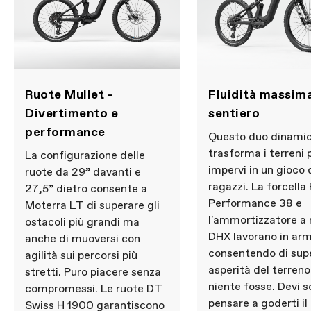
Ruote Mullet -
Fluidità massima
Divertimento e
sentiero
performance
Questo duo dinami
trasforma i terreni 
La configurazione delle
impervi in un gioco 
ruote da 29” davanti e
ragazzi. La forcella
27,5” dietro consente a
Performance 38 e
Moterra LT di superare gli
l'ammortizzatore a 
ostacoli più grandi ma
DHX lavorano in arm
anche di muoversi con
consentendo di supe
agilità sui percorsi più
asperità del terren
stretti. Puro piacere senza
niente fosse. Devi s
compromessi. Le ruote DT
pensare a goderti il
Swiss H 1900 garantiscono