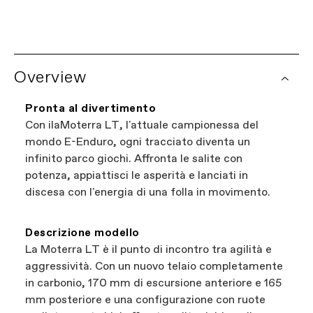
Ogni bicicletta Cannondale viene fornita con
una garanzia limitata a vita sul telaio e una
Rete di Rivenditori Mondiale
garanzia di un anno su tutti i componenti
Vuoi fare acquisti a livello locale?
Prova il
Cannondale.
nostro localizzatore di rivenditori.
Overview
Consulta i dettagli completi della politica di
È il modo più semplice per sfogliare i negozi
garanzia. Alcuni componenti dispongono di una
vicino a te che vendono biciclette Cannondale.
copertura di garanzia aggiuntiva fornita dal
Pronta al divertimento
Tutti i negozi presenti sul nostro sito web sono
produttore del componente. I reclami di
Con ilaMoterra LT, l'attuale campionessa del
rivenditori Cannondale indipendenti e
garanzia per le biciclette vengono gestiti
mondo E-Enduro, ogni tracciato diventa un
autorizzati, così puoi sostenere le imprese
tramite il tuo rivenditore autorizzato
infinito parco giochi. Affronta le salite con
locali trovando comunque la bici migliore:
Cannondale.
potenza, appiattisci le asperità e lanciati in
questo sì che è vantaggioso per tutti.
discesa con l'energia di una folla in movimento.
Descrizione modello
La Moterra LT è il punto di incontro tra agilità e
aggressività. Con un nuovo telaio completamente
in carbonio, 170 mm di escursione anteriore e 165
mm posteriore e una configurazione con ruote