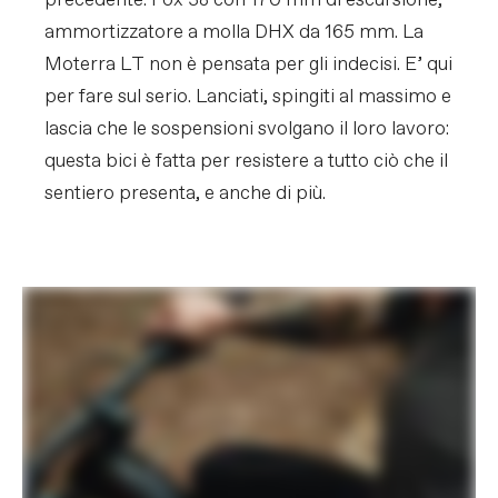
precedente. Fox 38 con 170 mm di escursione,
SENZA PREAVVISO.
ammortizzatore a molla DHX da 165 mm. La
Moterra LT non è pensata per gli indecisi. E’ qui
per fare sul serio. Lanciati, spingiti al massimo e
lascia che le sospensioni svolgano il loro lavoro:
questa bici è fatta per resistere a tutto ciò che il
sentiero presenta, e anche di più.