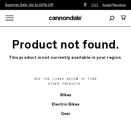
Summer Sale: Up to 50% Off
Trova
IT/IT
Accedi
/
Registrati
un
negozio
Ricerca
Carre
di
biciclette
Search
vicino
a
X
me
Product not found.
This product is not currently available in your region.
USE THE LINKS BELOW TO FIND
OTHER PRODUCTS.
Bikes
Electric Bikes
Gear