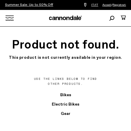
Summer Sale: Up to 50% Off
Trova
IT/IT
Accedi
/
Registrati
un
negozio
Ricerca
Carre
di
biciclette
Search
vicino
a
X
me
Product not found.
This product is not currently available in your region.
USE THE LINKS BELOW TO FIND
OTHER PRODUCTS.
Bikes
Electric Bikes
Gear