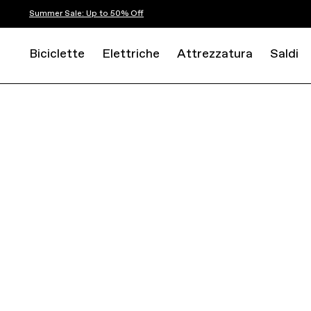
Summer Sale: Up to 50% Off
Biciclette
Elettriche
Attrezzatura
Saldi
MOUNTAIN
CROSS COUNTRY
SCALPEL HT