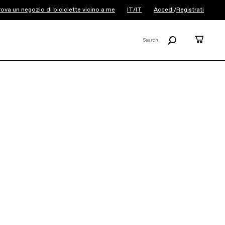
ova un negozio di biciclette vicino a me
IT/IT
Accedi
/
Registrati
Ricerca
Carrel
Search
X
Scalpel HT Carbon 3
1.799 €
Tutta sostanza, niente di superfluo.
Questo mezzo rappresenta la velocità
ridotta alla sua essenza: la Scalpel HT 3
non lascia nulla al caso...
Leggi di più
COLORE:
Rally Red