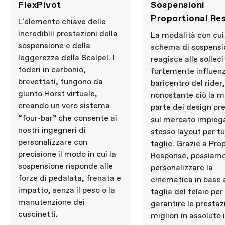
FlexPivot
Sospensioni
Proportional Re
L'elemento chiave delle
incredibili prestazioni della
La modalità con cui
sospensione e della
schema di sospensi
leggerezza della Scalpel. I
reagisce alle solleci
foderi in carbonio,
fortemente influenz
brevettati, fungono da
baricentro del rider,
giunto Horst virtuale,
nonostante ciò la 
creando un vero sistema
parte dei design pr
“four-bar” che consente ai
sul mercato impieg
nostri ingegneri di
stesso layout per tu
personalizzare con
taglie. Grazie a Pro
precisione il modo in cui la
Response, possiam
sospensione risponde alle
personalizzare la
forze di pedalata, frenata e
cinematica in base a
impatto, senza il peso o la
taglia del telaio per
manutenzione dei
garantire le prestaz
cuscinetti.
migliori in assoluto 