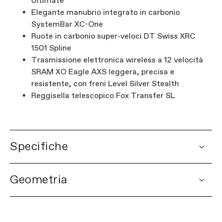
Ultimate
Elegante manubrio integrato in carbonio
SystemBar XC-One
Ruote in carbonio super-veloci DT Swiss XRC
1501 Spline
Trasmissione elettronica wireless a 12 velocità
SRAM XO Eagle AXS leggera, precisa e
resistente, con freni Level Silver Stealth
Reggisella telescopico Fox Transfer SL
Specifiche
DETAILS
Geometria
Piattaforma
Scalpel
Nome Modello
Scalpel 1
Codice Modello
C24203U