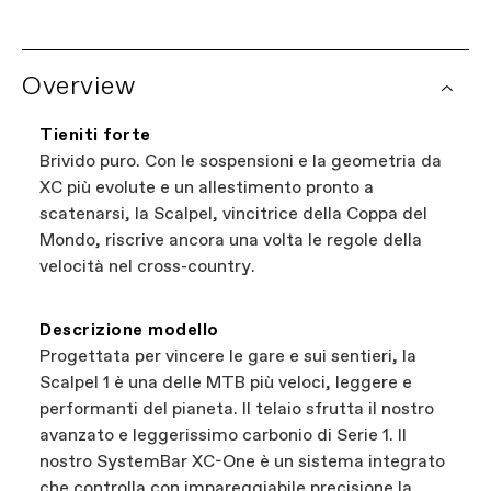
garanzia di un anno su tutti i componenti
Vuoi fare acquisti a livello locale?
Prova il
Cannondale.
nostro localizzatore di rivenditori.
Overview
Consulta i dettagli completi della politica di
È il modo più semplice per sfogliare i negozi
garanzia. Alcuni componenti dispongono di una
vicino a te che vendono biciclette Cannondale.
copertura di garanzia aggiuntiva fornita dal
Tieniti forte
Tutti i negozi presenti sul nostro sito web sono
produttore del componente. I reclami di
Brivido puro. Con le sospensioni e la geometria da
rivenditori Cannondale indipendenti e
garanzia per le biciclette vengono gestiti
XC più evolute e un allestimento pronto a
autorizzati, così puoi sostenere le imprese
tramite il tuo rivenditore autorizzato
scatenarsi, la Scalpel, vincitrice della Coppa del
locali trovando comunque la bici migliore:
Cannondale.
Mondo, riscrive ancora una volta le regole della
questo sì che è vantaggioso per tutti.
velocità nel cross-country.
Descrizione modello
Progettata per vincere le gare e sui sentieri, la
Scalpel 1 è una delle MTB più veloci, leggere e
performanti del pianeta. Il telaio sfrutta il nostro
avanzato e leggerissimo carbonio di Serie 1. Il
nostro SystemBar XC-One è un sistema integrato
che controlla con impareggiabile precisione la