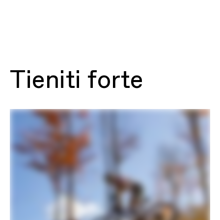
PRIMA OCCHIATA: Scalpel
KIT TELAIO
RIPRODUCI FILMATO
Telaio
Scalpel, lightweight carbon
construction, 120mm travel,
Proportional Response Suspension and
Geometry, FlexPivot Chainstay, full
internal cable routing, 73mm BSA, 1.5"
headtube with 1-1/8" upper
reducer/internal cable guide, 148x12mm
Tieniti forte
thru axle, 55mm chainline, UDH, post-
mount disc – 160mm native
Forcella
Lefty Ocho 120 Carbon, 120mm,
Chamber Damper, OppO Spring
System, tapered steerer, 50mm offset,
TwistLoc Ultimate remote dual lockout
Serie sterzo
Acros ICR
Rear Shock
RockShox SIDLuxe Select+, 2-Pos mode
adjust, adjustable rebound, 190x45,
TwistLoc Ultimate remote dual lockout
TRASMISSIONE
Cambio
SRAM XO Eagle AXS, T-Type
Leve cambio
SRAM AXS T-Type Pod Controller
Catena
SRAM XO, T-Type, 12-speed