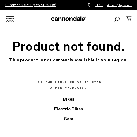
Summer Sale: Up to 50% Off
Trova
IT/IT
Accedi
/
Registrati
un
negozio
Ricerca
Carre
di
biciclette
Search
vicino
a
X
me
Product not found.
This product is not currently available in your region.
USE THE LINKS BELOW TO FIND
OTHER PRODUCTS.
Bikes
Electric Bikes
Gear