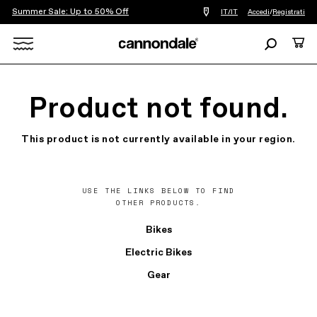
Summer Sale: Up to 50% Off
Trova
IT/IT
Accedi
/
Registrati
un
negozio
Ricerca
Carre
di
biciclette
Search
vicino
a
X
me
Product not found.
This product is not currently available in your region.
USE THE LINKS BELOW TO FIND
OTHER PRODUCTS.
Bikes
Electric Bikes
Gear