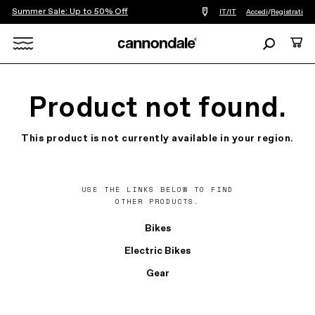
Summer Sale: Up to 50% Off
Trova
IT/IT
Accedi
/
Registrati
un
negozio
Ricerca
Carre
di
biciclette
Search
vicino
a
X
me
Product not found.
This product is not currently available in your region.
USE THE LINKS BELOW TO FIND
OTHER PRODUCTS.
Bikes
Electric Bikes
Gear