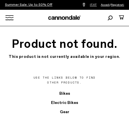
Summer Sale: Up to 50% Off
Trova
IT/IT
Accedi
/
Registrati
un
negozio
Ricerca
Carre
di
biciclette
Search
vicino
a
X
me
Product not found.
This product is not currently available in your region.
USE THE LINKS BELOW TO FIND
OTHER PRODUCTS.
Bikes
Electric Bikes
Gear