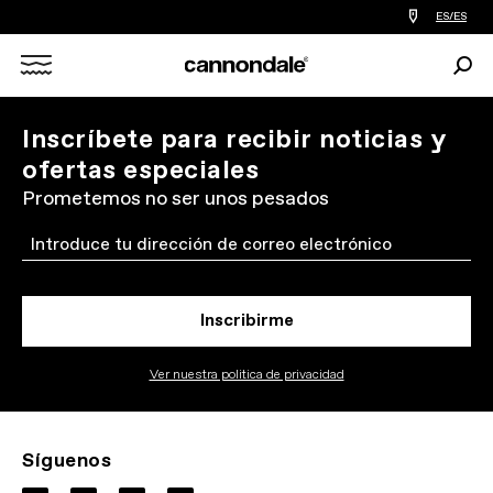
Encontrar
ES/ES
tiedas
de
Busc
bicicletas
Search
cerca
de
mi
X
Inscríbete para recibir noticias y
ofertas especiales
Prometemos no ser unos pesados
Email
Inscribirme
Ver nuestra politica de privacidad
Síguenos