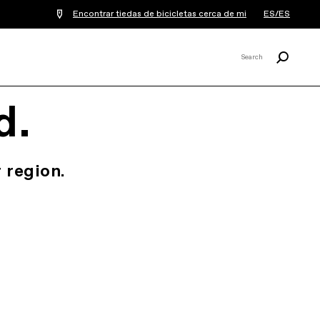
Encontrar tiedas de bicicletas cerca de mi
ES/ES
Buscar
Search
X
d.
 region.
.