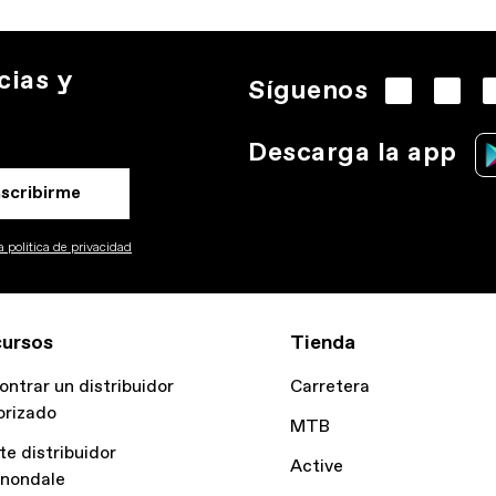
cias y
Síguenos
Descarga la app
nscribirme
 politica de privacidad
ursos
Tienda
ontrar un distribuidor
Carretera
orizado
MTB
te distribuidor
Active
nondale