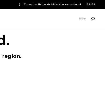
Encontrar tiedas de bicicletas cerca de mi
ES/ES
Buscar
Search
X
d.
 region.
.