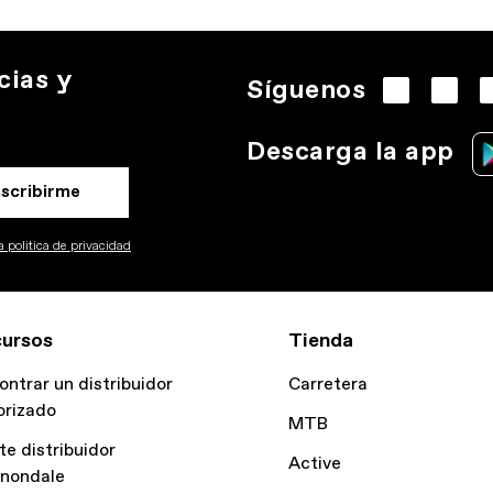
cias y
Síguenos
Descarga la app
nscribirme
 politica de privacidad
ursos
Tienda
ontrar un distribuidor
Carretera
orizado
MTB
te distribuidor
Active
nondale