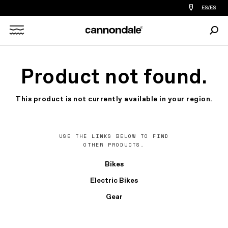
Encontrar
ES/ES
tiedas
de
Busc
bicicletas
Search
cerca
de
mi
X
Product not found.
This product is not currently available in your region.
USE THE LINKS BELOW TO FIND
OTHER PRODUCTS.
Bikes
Electric Bikes
Gear