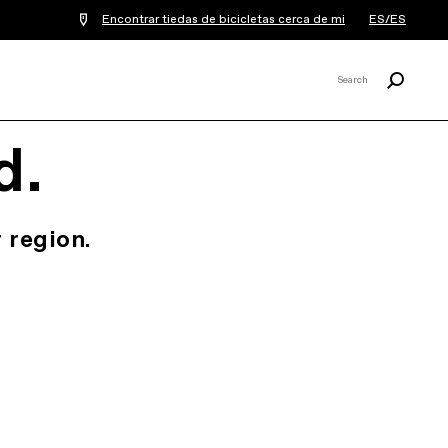
Encontrar tiedas de bicicletas cerca de mi
ES/ES
Buscar
Search
X
d.
 region.
.