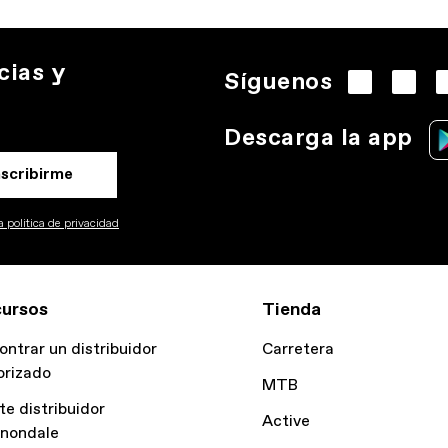
cias y
Síguenos
Descarga la app
nscribirme
 politica de privacidad
ursos
Tienda
ontrar un distribuidor
Carretera
orizado
MTB
te distribuidor
Active
nondale