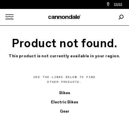
Encontrar
ES/ES
tiedas
de
Busc
bicicletas
Search
cerca
de
mi
X
Product not found.
This product is not currently available in your region.
USE THE LINKS BELOW TO FIND
OTHER PRODUCTS.
Bikes
Electric Bikes
Gear