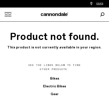
Encontrar
ES/ES
tiedas
de
Busc
bicicletas
Search
cerca
de
mi
X
Product not found.
This product is not currently available in your region.
USE THE LINKS BELOW TO FIND
OTHER PRODUCTS.
Bikes
Electric Bikes
Gear