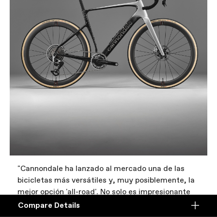
"Cannondale ha lanzado al mercado una de las
bicicletas más versátiles y, muy posiblemente, la
mejor opción 'all-road'. No solo es impresionante
por su equilibrado manejo y espíritu deportivo. Los
Compare Details
Compare
datos objetivos, como el paso de rueda, la