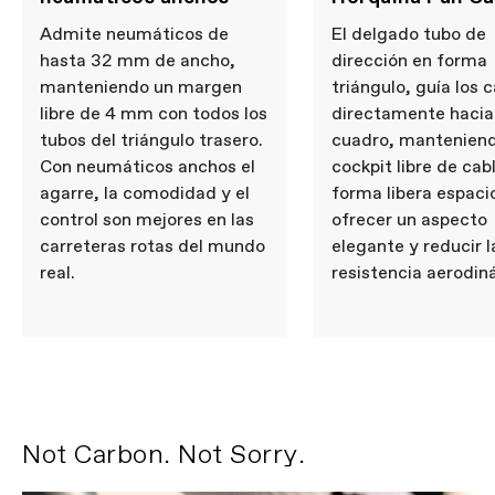
Admite neumáticos de
El delgado tubo de
COMPONENTES
hasta 32 mm de ancho,
dirección en forma
Tija sillín
Cannondale SAVE Carbon,
manteniendo un margen
triángulo, guía los 
27.2x350mm, 11mm offset
libre de 4 mm con todos los
directamente hacia
tubos del triángulo trasero.
cuadro, manteniend
Tenga en cuenta que según disponibilidad de
Con neumáticos anchos el
cockpit libre de cab
componentes y otros factores las especificaciones
agarre, la comodidad y el
forma libera espaci
podrían estar sujetas a cambios sin notificación
control son mejores en las
ofrecer un aspecto
carreteras rotas del mundo
elegante y reducir l
real.
resistencia aerodin
Not Carbon. Not Sorry.