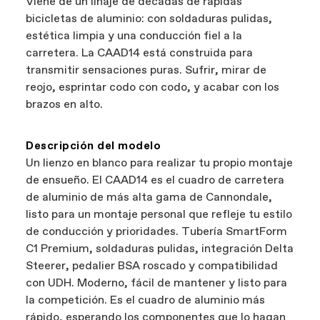
Viene de un linaje de décadas de rápidas
son minoristas independientes y autorizados
componente. Las reclamaciones de garantía de
bicicletas de aluminio: con soldaduras pulidas,
de Cannondale, por lo que puedes apoyar a las
bicicletas se gestionan a través de su
estética limpia y una conducción fiel a la
empresas locales mientras encuentras la mejor
distribuidor autorizado de Cannondale
carretera. La CAAD14 está construida para
bicicleta: eso sí que es ganar-ganar.
transmitir sensaciones puras. Sufrir, mirar de
reojo, esprintar codo con codo, y acabar con los
brazos en alto.
Descripción del modelo
Un lienzo en blanco para realizar tu propio montaje
de ensueño. El CAAD14 es el cuadro de carretera
de aluminio de más alta gama de Cannondale,
listo para un montaje personal que refleje tu estilo
de conducción y prioridades. Tubería SmartForm
C1 Premium, soldaduras pulidas, integración Delta
Steerer, pedalier BSA roscado y compatibilidad
con UDH. Moderno, fácil de mantener y listo para
la competición. Es el cuadro de aluminio más
rápido, esperando los componentes que lo hagan