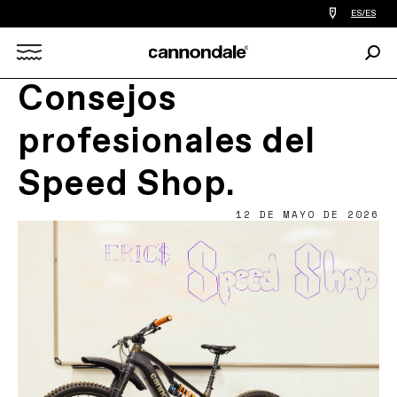
Encontrar
ES/ES
tiedas
de
Busc
bicicletas
Search
cerca
de
Consejos
mi
X
profesionales del
Speed Shop.
12 DE MAYO DE 2026