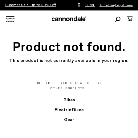
Summer Sale: Up to 50% Off
Einen
DE/DE
Anmelden
/
Registrieren
Händler
in
Suchen
Ware
meiner
Nähe
Search
finden
X
Product not found.
This product is not currently available in your region.
USE THE LINKS BELOW TO FIND
OTHER PRODUCTS.
Bikes
Electric Bikes
Gear