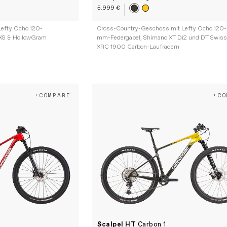
5.999 €
Lefty Ocho 120-
Cross-Country-Geschoss mit Lefty Ocho 120-
XS & HollowGram
mm-Federgabel, Shimano XT Di2 und DT Swis
XRC 1900 Carbon-Laufrädern
+COMPARE
+CO
Scalpel HT
Carbon 1