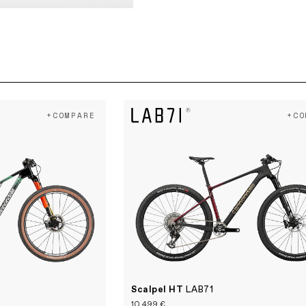
+COMPARE
+CO
Scalpel HT
LAB71
10.499 €