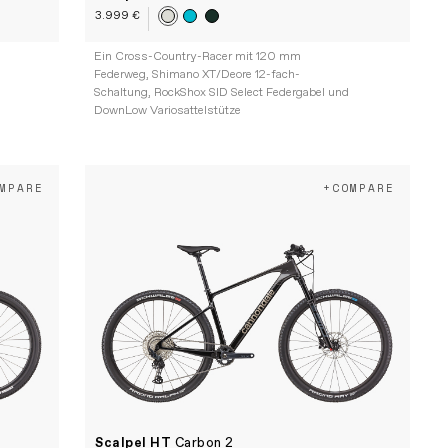
3.999 €
Ein Cross-Country-Racer mit 120 mm
s
Federweg, Shimano XT/Deore 12-fach-
Schaltung, RockShox SID Select Federgabel und
DownLow Variosattelstütze
MPARE
+COMPARE
Scalpel HT
Carbon 2