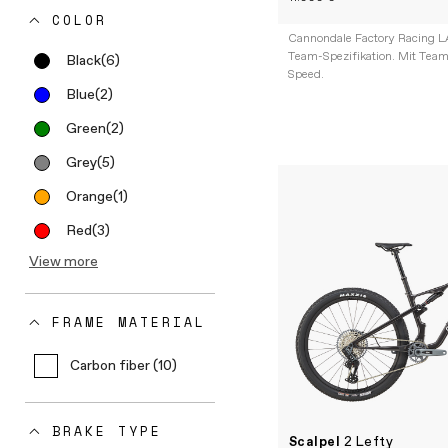
COLOR
Cannondale Factory Racing L
Team-Spezifikation. Mit Team
Black
(6)
Speed.
Blue
(2)
Green
(2)
Grey
(5)
Orange
(1)
Red
(3)
View more
FRAME MATERIAL
Carbon fiber (10)
BRAKE TYPE
Scalpel
2 Lefty