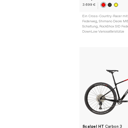
3.699 €
Ein Cross-Country-Racer mi
Federweg, Shimano Deore M6
Schaltung, RockShox SID Fed
DownLow Variosattelstütze
Scalpel HT
Carbon 3