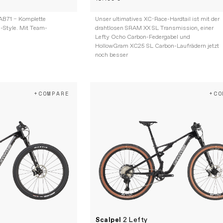
AB71 – Komplette
Unser ultimatives XC-Race-Hardtail ist mit der
-Style. Mit Team-
drahtlosen SRAM XX SL Transmission, einer
Lefty Ocho Carbon-Federgabel und
HollowGram XC25 SL Carbon-Laufrädern jetzt
noch besser
+COMPARE
+CO
Scalpel
2 Lefty