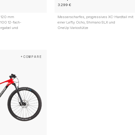
3.299 €
t 120 mm
Messerscharfes, progressives XC-Hardtail mit
100 12-fach-
einer Lefty Ocho, Shimano SLX und
ergabel und
OneUp Variostütze
+COMPARE