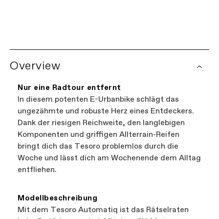
Jedes Cannondale-Bike kommt mit einer
begrenzten lebenslangen Garantie auf den
Weltweites Händlernetzwerk
Rahmen und einer einjährigen Garantie auf alle
Möchten Sie lokal einkaufen?
Probieren Sie
Komponenten. Schau dir für mehr Infos
unseren Händlersuche aus.
einfach die
vollständigen
Overview
Garantiebedingungen
an. Einige Teile haben
außerdem eine zusätzliche Herstellergarantie.
Es ist der einfachste Weg, Geschäfte in Ihrer
Garantieanfragen für Bikes laufen über deinen
Nähe zu durchsuchen, die Cannondale-
Nur eine Radtour entfernt
autorisierten Cannondale-Händler. Für
Fahrräder führen. Alle auf unserer Website
In diesem potenten E-Urbanbike schlägt das
Garantiefragen zu Cannondale-Kleidung oder
vorgestellten Geschäfte sind unabhängige,
ungezähmte und robuste Herz eines Entdeckers.
Zubehör kannst du Cannondale Services unter
autorisierte Cannondale-Händler, sodass Sie
Dank der riesigen Reichweite, den langlebigen
00800 32132123
lokale Unternehmen unterstützen können,
erreichen.
Komponenten und griffigen Allterrain-Reifen
während Sie trotzdem das beste Fahrrad
bringt dich das Tesoro problemlos durch die
finden—das nennt man eine Win-Win-
Situation.
Woche und lässt dich am Wochenende dem Alltag
entfliehen.
Modellbeschreibung
Mit dem Tesoro Automatiq ist das Rätselraten