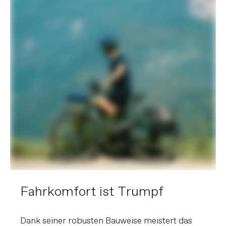
SnapIt 2.0 & child seat compatible),
with integrated extra-large Trelock U-
Lock (key-matched with battery lock),
OutFront Racktime front rack, Lezyne
Foresite E350 front light and SuperNova
TL3-Z rear light with integrated
reflector, full-coverage fenders
BITTE BEACHTE, DASS ES AUFGRUND VON
VERFÜGBARKEITEN SOWIE ANDEREN FAKTOREN ZU
VORAB NICHT ANGEKÜNDIGTEN ÄNDERUNGEN
KOMMEN KANN .
Fahrkomfort ist Trumpf
Dank seiner robusten Bauweise meistert das