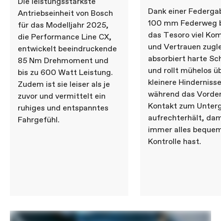
Die leistungsstärkste
Dank einer Federga
Antriebseinheit von Bosch
100 mm Federweg b
für das Modelljahr 2025,
das Tesoro viel Ko
die Performance Line CX,
und Vertrauen zugle
entwickelt beeindruckende
absorbiert harte Sc
85 Nm Drehmoment und
und rollt mühelos ü
bis zu 600 Watt Leistung.
kleinere Hindernisse
Zudem ist sie leiser als je
während das Vorde
zuvor und vermittelt ein
Kontakt zum Unter
ruhiges und entspanntes
aufrechterhält, dam
Fahrgefühl.
immer alles bequem
Kontrolle hast.