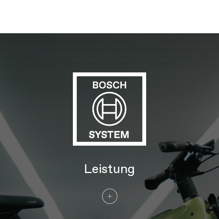
motor protection, integrated RackLock
rack and fender - RackTime SnapIt 2.0
and child seat compatible
Gabel
SR Suntour Mobie XCR34, 100mm
travel, coil with preload adjuster,
lockout, crown light mount, 44mm
offset
Steuersatz
Acros integrated cable routing, 1.8"
sealed bearings with tapered reducers
E-SYSTEM
Motor
Bosch Performance Line CX 250W 2025
Batterie
Bosch PowerTube, 800Wh
Ladegerät
Bosch 4A
Display
Bosch Kiox 300 w/ Mini Remote &
System Controller
Leistung
ANTRIEB
Schaltwerk
Enviolo Continuously Variable
Transmission internal gear hub, with
Automatiq shifting
Kette
Gates CDX high performance carbon
drive belt