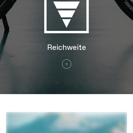
Hinterreifen
Schwalbe Johnny Watts LR, 27.5x2.35"
60-584 (MD), 29x2.35" 60-622 (LG, XL)
KOMPONENTEN
Lenker
Cannondale Urban Ergo Bar, 6061 Alloy,
25mm rise, 35° sweep, 0° rise, 680mm
Vorbau
Cannondale Urban w/ Intellimount,
Alloy, 31.8mm clamp, 60mm, +30°,
Reichweite
Acros ICR, w/ SP Connect SPC+ Stem
Mount & Kiox mount
Griffe
Ergon GC10
Sattel
Selle Royal Essenza
Sattelstütze
Parallelogram Suspension Seatpost,
31.6, 27mm travel, 350mm (MD),
400mm (LG, XL)
VERBINDUNG
Radsensoren
Compatible with Bosch Connect
Module (BCM)
EXTRA
Extra 1
RackLock rear rack (27kg, Racktime