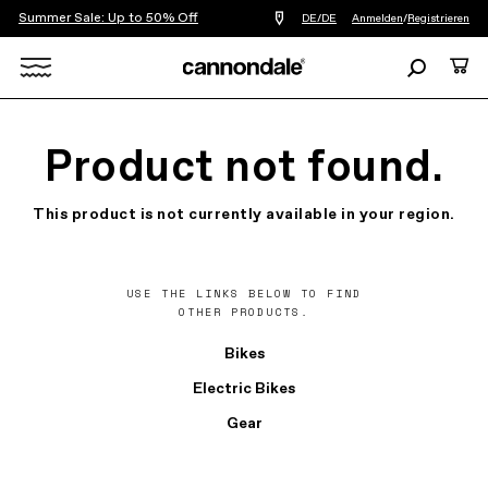
Summer Sale: Up to 50% Off
Einen
DE/DE
Anmelden
/
Registrieren
Händler
in
Suchen
Ware
meiner
Nähe
Search
finden
X
Product not found.
This product is not currently available in your region.
USE THE LINKS BELOW TO FIND
OTHER PRODUCTS.
Bikes
Electric Bikes
Gear