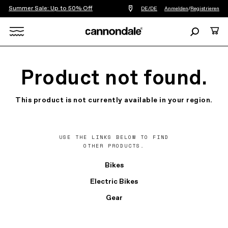
Summer Sale: Up to 50% Off
Einen
DE/DE
Anmelden
/
Registrieren
Händler
in
Suchen
Ware
meiner
Nähe
Search
finden
X
Product not found.
This product is not currently available in your region.
USE THE LINKS BELOW TO FIND
OTHER PRODUCTS.
Bikes
Electric Bikes
Gear