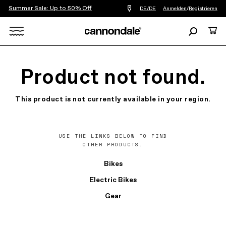
Summer Sale: Up to 50% Off
Einen
DE/DE
Anmelden
/
Registrieren
Händler
in
Suchen
Ware
meiner
Nähe
Search
finden
X
Product not found.
This product is not currently available in your region.
USE THE LINKS BELOW TO FIND
OTHER PRODUCTS.
Bikes
Electric Bikes
Gear